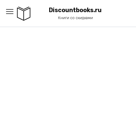
Перейти
к
Discountbooks.ru
содержанию
Книги со скидками