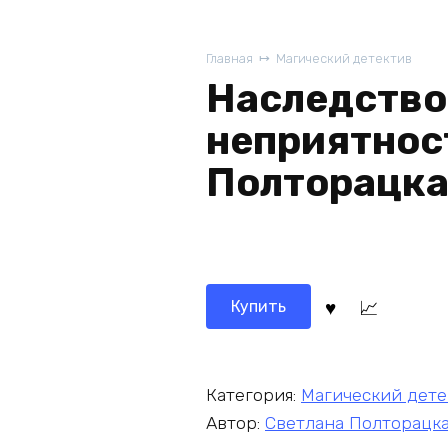
Главная
Магический детектив
Наследство
неприятнос
Полторацка
Купить
Категория:
Магический дете
Автор:
Светлана Полторацк