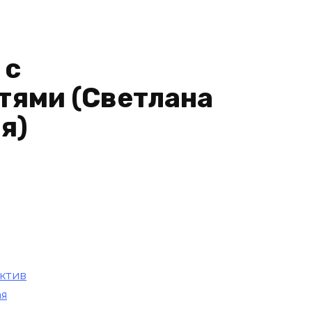
 с
тями (Светлана
я)
ктив
ая