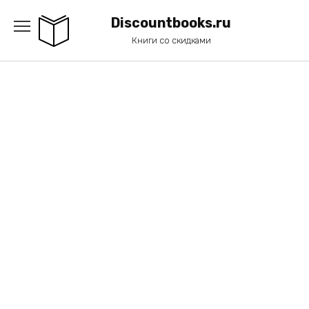
Перейти
к
Discountbooks.ru
содержанию
Книги со скидками