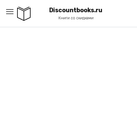
Перейти
к
Discountbooks.ru
содержанию
Книги со скидками