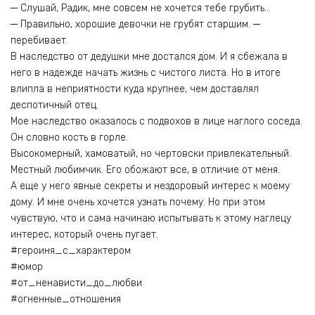
─ Слушай, Радик, мне совсем не хочется тебе грубить…
─ Правильно, хорошие девочки не грубят старшим. ─
перебивает.
В наследство от дедушки мне достался дом. И я сбежала в
него в надежде начать жизнь с чистого листа. Но в итоге
влипла в неприятности куда крупнее, чем доставлял
деспотичный отец.
Мое наследство оказалось с подвохов в лице наглого соседа.
Он словно кость в горле.
Высокомерный, хамоватый, но чертовски привлекательный.
Местный любимчик. Его обожают все, в отличие от меня.
А еще у него явные секреты и нездоровый интерес к моему
дому. И мне очень хочется узнать почему. Но при этом
чувствую, что и сама начинаю испытывать к этому наглецу
интерес, который очень пугает.
#героиня_с_характером
#юмор
#от_ненависти_до_любви
#огненные_отношения