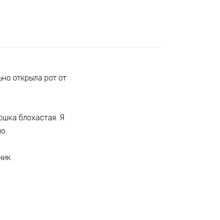
ьно открыла рот от
ошка блохастая. Я
о.
ник.