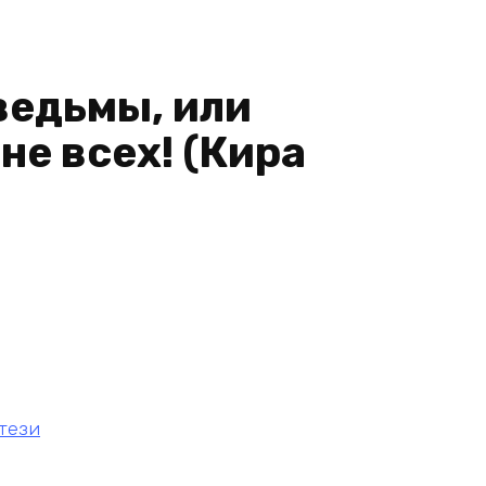
ведьмы, или
е всех! (Кира
тези