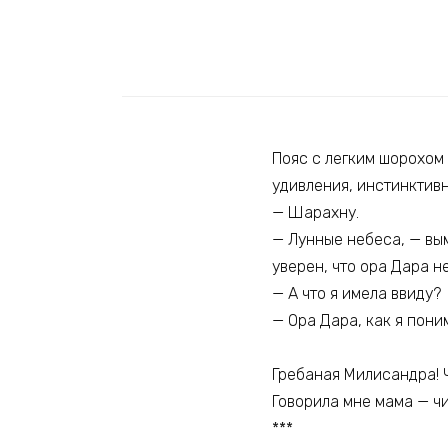
Пояс с легким шорохом 
удивления, инстинктивн
— Шарахну.
— Лунные небеса, — вым
уверен, что ора Дара н
— А что я имела ввиду?
— Ора Дара, как я пони
Гребаная Милисандра! Ч
Говорила мне мама — чи
***