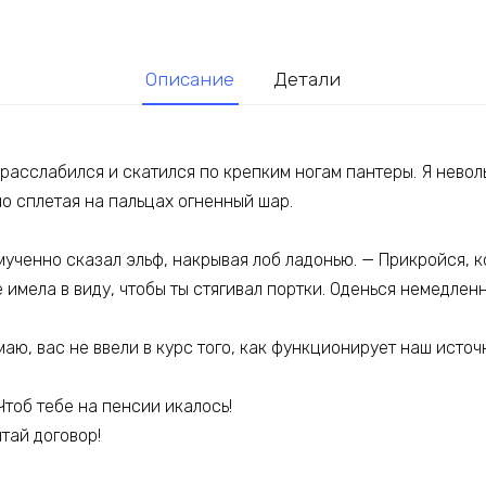
Описание
Детали
расслабился и скатился по крепким ногам пантеры. Я невол
о сплетая на пальцах огненный шар.
ученно сказал эльф, накрывая лоб ладонью. — Прикройся, к
е имела в виду, чтобы ты стягивал портки. Оденься немедленн
маю, вас не ввели в курс того, как функционирует наш источ
тоб тебе на пенсии икалось!
тай договор!