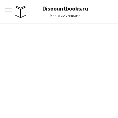
Перейти
к
Discountbooks.ru
содержанию
Книги со скидками