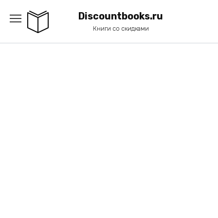
Перейти
к
Discountbooks.ru
содержанию
Книги со скидками