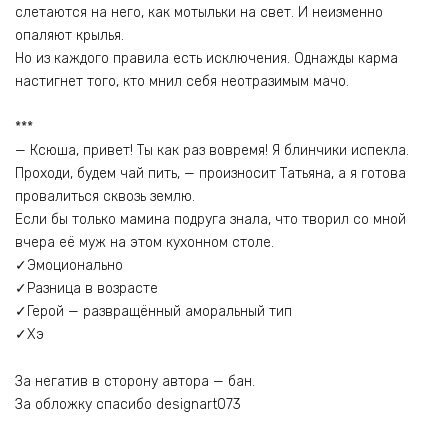
слетаются на него, как мотыльки на свет. И неизменно
опаляют крылья.
Но из каждого правила есть исключения. Однажды карма
настигнет того, кто мнил себя неотразимым мачо.
***
— Ксюша, привет! Ты как раз вовремя! Я блинчики испекла.
Проходи, будем чай пить, — произносит Татьяна, а я готова
провалиться сквозь землю.
Если бы только мамина подруга знала, что творил со мной
вчера её муж на этом кухонном столе.
✓Эмоционально
✓Разница в возрасте
✓Герой — развращённый аморальный тип
✓Хэ
За негатив в сторону автора — бан.
За обложку спасибо designart073