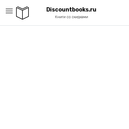
Перейти
к
Discountbooks.ru
содержанию
Книги со скидками