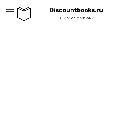
Перейти
к
Discountbooks.ru
содержанию
Книги со скидками