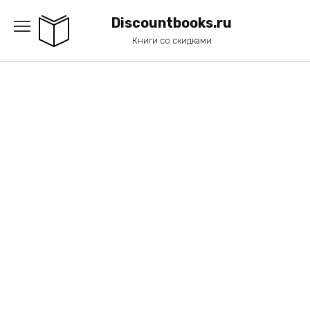
Перейти
к
Discountbooks.ru
содержанию
Книги со скидками