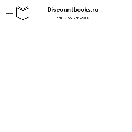
Перейти
к
Discountbooks.ru
содержанию
Книги со скидками