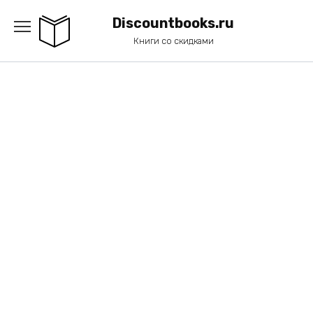
Перейти
к
Discountbooks.ru
содержанию
Книги со скидками