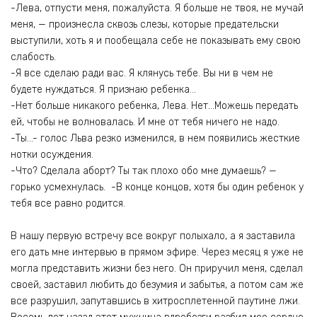
-Лева, отпусти меня, пожалуйста. Я больше не твоя, не мучай
меня, — произнесла сквозь слезы, которые предательски
выступили, хоть я и пообещала себе не показывать ему свою
слабость.
-Я все сделаю ради вас. Я клянусь тебе. Вы ни в чем не
будете нуждаться. Я признаю ребенка…
-Нет больше никакого ребенка, Лева. Нет…Можешь передать
ей, чтобы не волновалась. И мне от тебя ничего не надо.
-Ты…- голос Льва резко изменился, в нем появились жесткие
нотки осуждения.
-Что? Сделала аборт? Ты так плохо обо мне думаешь? —
горько усмехнулась. -В конце концов, хотя бы один ребенок у
тебя все равно родится.
В нашу первую встречу все вокруг полыхало, а я заставила
его дать мне интервью в прямом эфире. Через месяц я уже не
могла представить жизни без него. Он приручил меня, сделал
своей, заставил любить до безумия и забытья, а потом сам же
все разрушил, запутавшись в хитросплетенной паутине лжи.