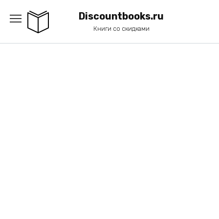
Перейти
к
Discountbooks.ru
содержанию
Книги со скидками