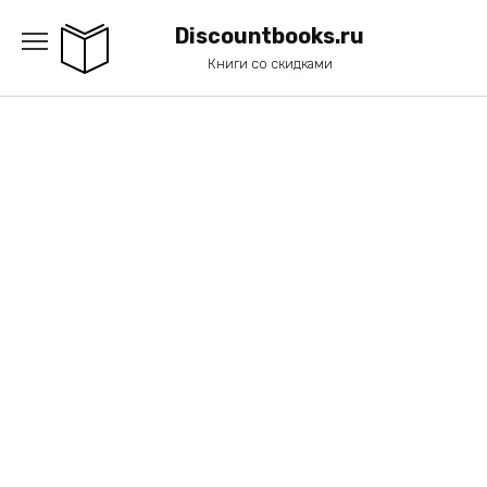
Перейти
к
Discountbooks.ru
содержанию
Книги со скидками