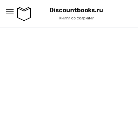
Перейти
к
Discountbooks.ru
содержанию
Книги со скидками