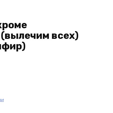
кроме
 (вылечим всех)
пфир)
зи