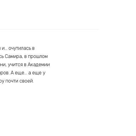
 и… очутилась в
сь Самира, в прошлом
и, учится в Академии
ров. А еще… а еще у
ру почти своей.