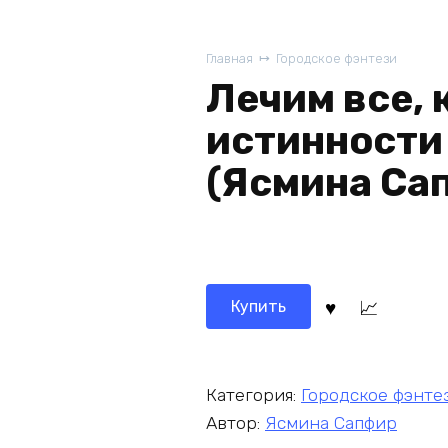
Главная
Городское фэнтези
Лечим все, 
истинности
(Ясмина Са
Купить
Категория:
Городское фэнте
Автор:
Ясмина Сапфир