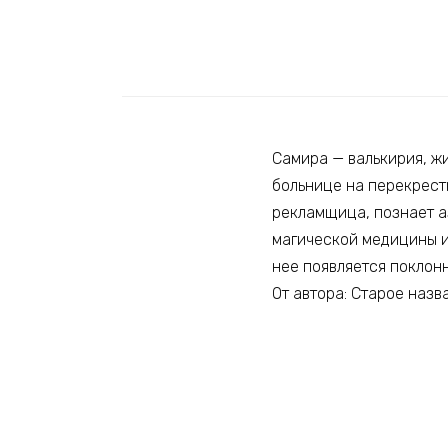
Самира — валькирия, жи
больнице на перекрестк
рекламщица, познает а
магической медицины и
нее появляется поклонн
От автора: Старое назв