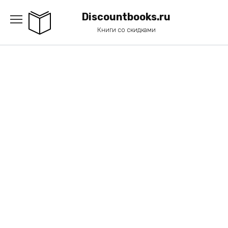
Перейти
к
Discountbooks.ru
содержанию
Книги со скидками