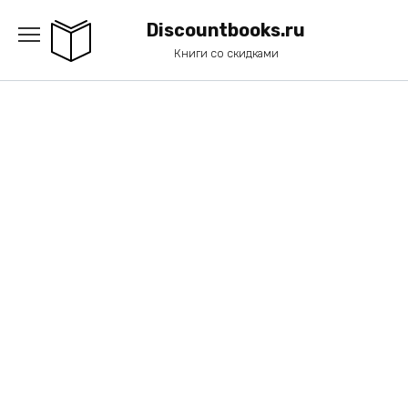
Перейти
к
Discountbooks.ru
содержанию
Книги со скидками