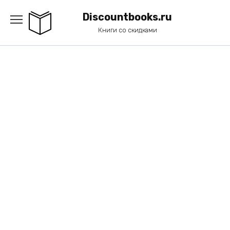
Перейти
к
Discountbooks.ru
содержанию
Книги со скидками