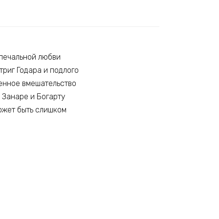
 печальной любви
триг Годара и подлого
енное вмешательство
 Занаре и Богарту
ожет быть слишком