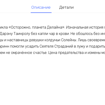
Описание
Детали
цикла «Осторожно, планета Делайна». Изначальная история
Дарэну Таинролу без капли чар в крови. Не обошлось без ин
цы и наставницы девушки колдуньи Солейны. Лишь своеврем
ринн помогли усадить Сеятеля Страданий в лужу и подарить
чем не омрачённое счастье. Цена предательства и измены м