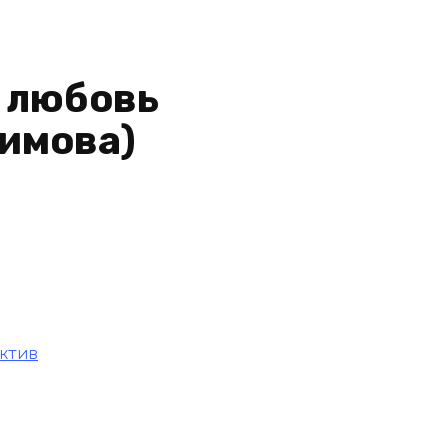
 любовь
кимова)
ктив