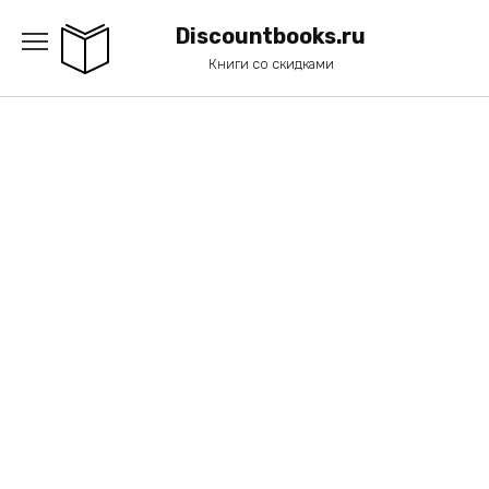
Перейти
к
Discountbooks.ru
содержанию
Книги со скидками