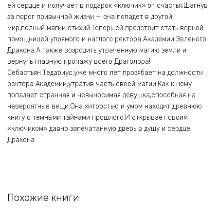
ей сердце и получает в подарок «ключик» от счастья.Шагнув
за порог привычной жизни — она попадет в другой
мир,полный магии стихий.Теперь ей предстоит стать верной
помощницей упрямого и наглого ректора Академии Зеленого
Дракона.А также возродить утраченную магию земли и
вернуть главную пропажу всего Драголора!
Себастьян Тедариус,уже много лет прозябает на должности
ректора Академии,утратив часть своей магии.Как к нему
попадает странная и невыносимая девушка,способная на
невероятные вещи.Она хитростью и умом находит древнюю
книгу с темными тайнами прошлого.И открывает своим
«ключиком» давно запечатанную дверь в душу и сердце
Дракона.
Похожие книги