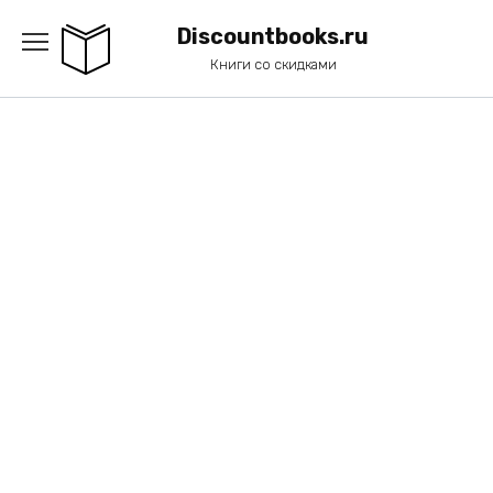
Перейти
к
Discountbooks.ru
содержанию
Книги со скидками