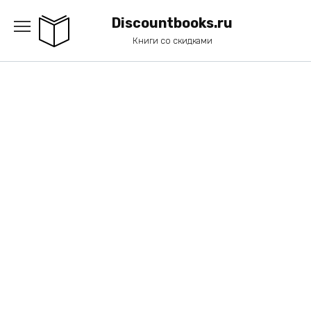
Перейти
к
Discountbooks.ru
содержанию
Книги со скидками