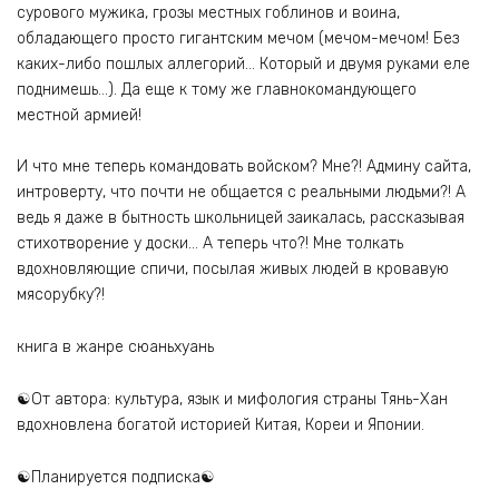
сурового мужика, грозы местных гоблинов и воина,
обладающего просто гигантским мечом (мечом-мечом! Без
каких-либо пошлых аллегорий… Который и двумя руками еле
поднимешь…). Да еще к тому же главнокомандующего
местной армией!
И что мне теперь командовать войском? Мне?! Админу сайта,
интроверту, что почти не общается с реальными людьми?! А
ведь я даже в бытность школьницей заикалась, рассказывая
стихотворение у доски… А теперь что?! Мне толкать
вдохновляющие спичи, посылая живых людей в кровавую
мясорубку?!
книга в жанре сюаньхуань
☯️От автора: культура, язык и мифология страны Тянь-Хан
вдохновлена богатой историей Китая, Кореи и Японии.
☯️Планируется подписка☯️