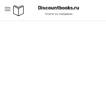
Перейти
к
Discountbooks.ru
содержанию
Книги со скидками