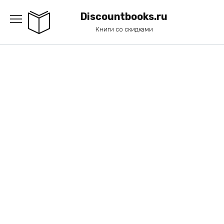
Перейти
к
Discountbooks.ru
содержанию
Книги со скидками