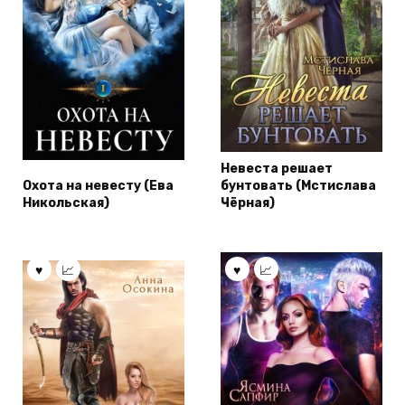
Невеста решает
Охота на невесту (Ева
бунтовать (Мстислава
Никольская)
Чёрная)