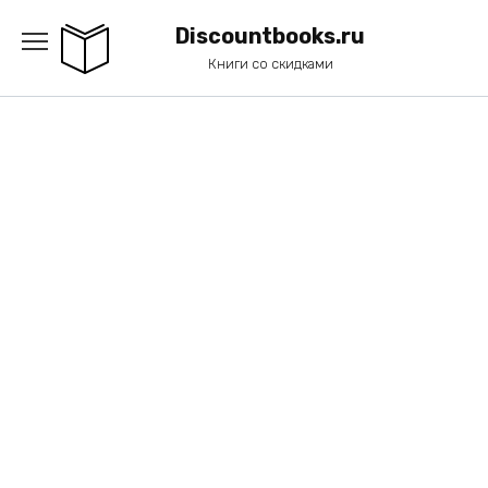
Перейти
к
Discountbooks.ru
содержанию
Книги со скидками