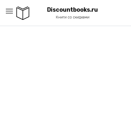
Перейти
к
Discountbooks.ru
содержанию
Книги со скидками