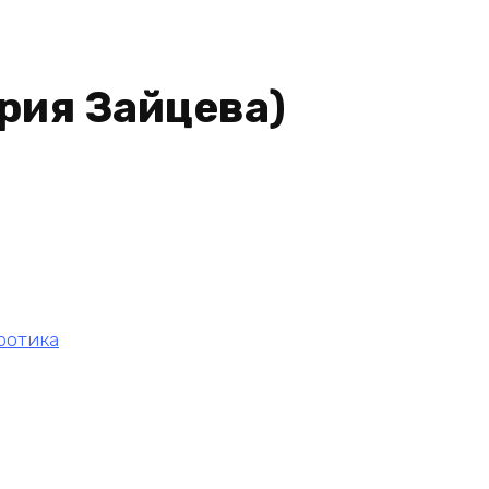
рия Зайцева)
ротика