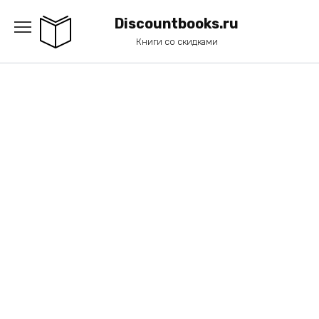
Перейти
к
Discountbooks.ru
содержанию
Книги со скидками