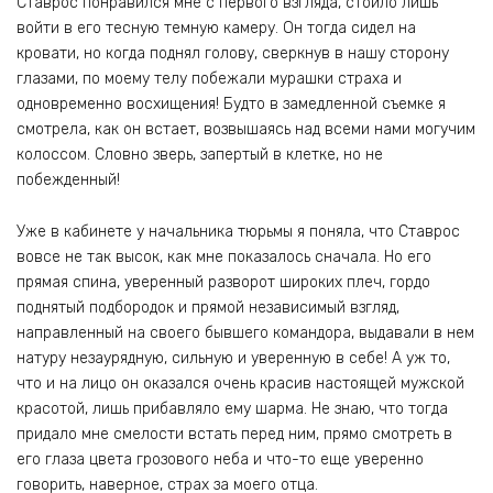
Ставрос понравился мне с первого взгляда, стоило лишь
войти в его тесную темную камеру. Он тогда сидел на
кровати, но когда поднял голову, сверкнув в нашу сторону
глазами, по моему телу побежали мурашки страха и
одновременно восхищения! Будто в замедленной съемке я
смотрела, как он встает, возвышаясь над всеми нами могучим
колоссом. Словно зверь, запертый в клетке, но не
побежденный!
Уже в кабинете у начальника тюрьмы я поняла, что Ставрос
вовсе не так высок, как мне показалось сначала. Но его
прямая спина, уверенный разворот широких плеч, гордо
поднятый подбородок и прямой независимый взгляд,
направленный на своего бывшего командора, выдавали в нем
натуру незаурядную, сильную и уверенную в себе! А уж то,
что и на лицо он оказался очень красив настоящей мужской
красотой, лишь прибавляло ему шарма. Не знаю, что тогда
придало мне смелости встать перед ним, прямо смотреть в
его глаза цвета грозового неба и что-то еще уверенно
говорить, наверное, страх за моего отца.