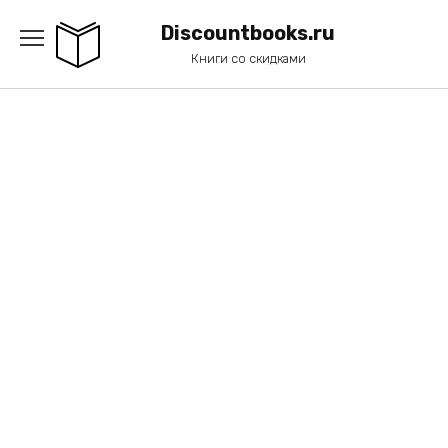
Перейти
к
Discountbooks.ru
содержанию
Книги со скидками