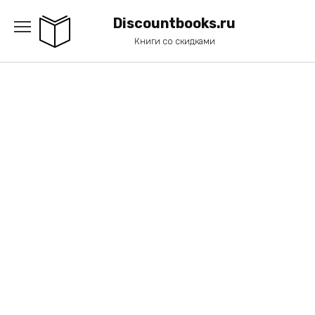
Перейти
к
Discountbooks.ru
содержанию
Книги со скидками