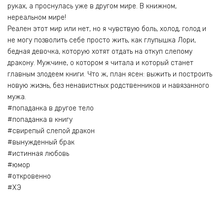
руках, а проснулась уже в другом мире. В книжном,
нереальном мире!
Реален этот мир или нет, но я чувствую боль, холод, голод и
не могу позволить себе просто жить, как глупышка Лори,
бедная девочка, которую хотят отдать на откуп слепому
дракону. Мужчине, о котором я читала и который станет
главным злодеем книги. Что ж, план ясен: выжить и построить
новую жизнь, без ненавистных родственников и навязанного
мужа.
#попаданка в другое тело
#попаданка в книгу
#свирепый слепой дракон
#вынужденный брак
#истинная любовь
#юмор
#откровенно
#ХЭ