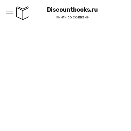
Перейти
к
Discountbooks.ru
содержанию
Книги со скидками