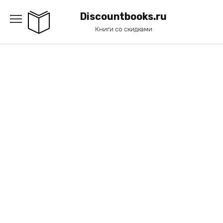
Перейти
к
Discountbooks.ru
содержанию
Книги со скидками