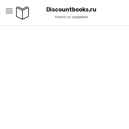
Перейти
к
Discountbooks.ru
содержанию
Книги со скидками