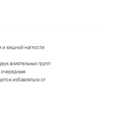
 и хищной наглости.
двух влиятельных групп
я очередным
ется избавляться от