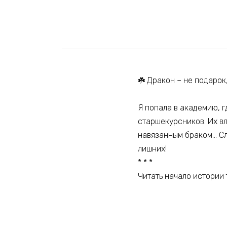
☘️ Дракон – не подарок
Я попала в академию, г
старшекурсников. Их в
навязанным браком… Сл
лишних!
* * *
Читать начало истории т