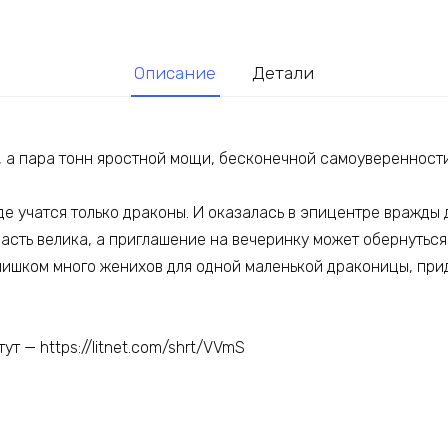
Описание
Детали
, а пара тонн яростной мощи, бесконечной самоуверенности
де учатся только драконы. И оказалась в эпицентре вражды 
ласть велика, а приглашение на вечеринку может обернутьс
ишком много женихов для одной маленькой драконицы, прид
ут — https://litnet.com/shrt/VVmS