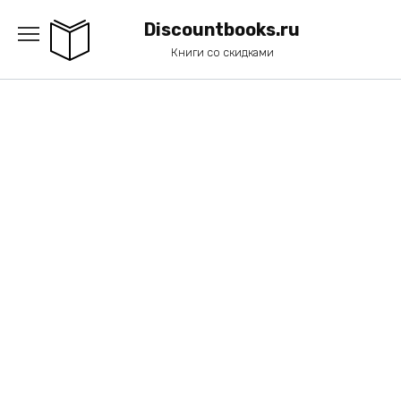
Перейти
к
Discountbooks.ru
содержанию
Книги со скидками