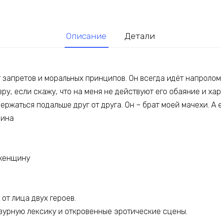
Описание
Детали
 запретов и моральных принципов. Он всегда идёт напролом
вру, если скажу, что на меня не действуют его обаяние и ха
ержаться подальше друг от друга. Он – брат моей мачехи. А 
чина
женщину
от лица двух героев.
урную лексику и откровенные эротические сцены.