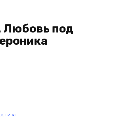
. Любовь под
Вероника
ротика