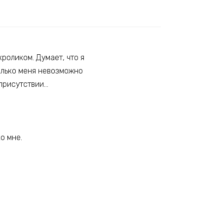
роликом. Думает, что я
только меня невозможно
 присутствии…
о мне.