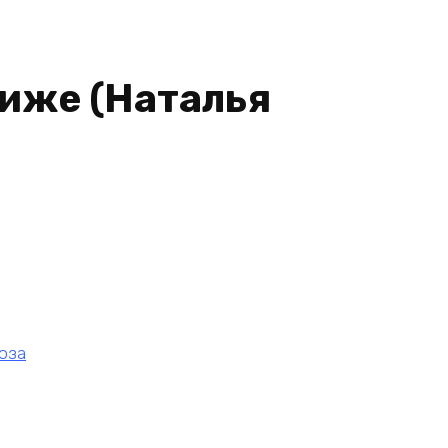
иже (Наталья
оза