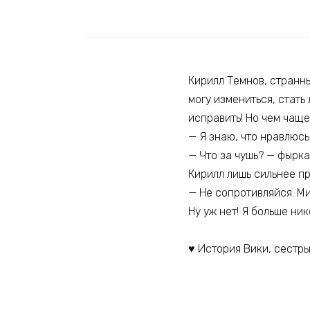
Кирилл Темнов, странны
могу измениться, стать
исправить! Но чем чаще
— Я знаю, что нравлюсь
— Что за чушь? — фыркаю
Кирилл лишь сильнее пр
— Не сопротивляйся. Ми
Ну уж нет! Я больше ни
♥ История Вики, сестр