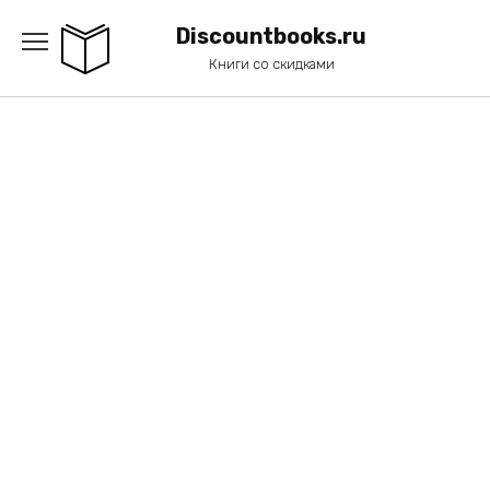
Перейти
к
Discountbooks.ru
содержанию
Книги со скидками