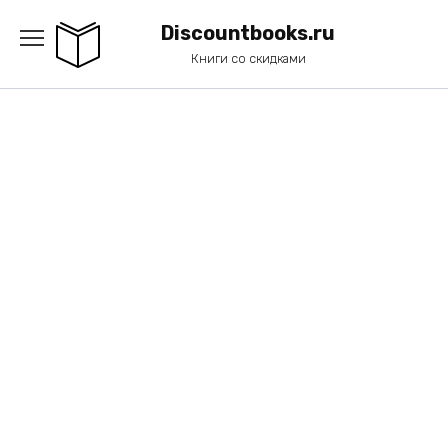
Перейти
к
Discountbooks.ru
содержанию
Книги со скидками