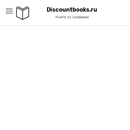
Перейти
к
Discountbooks.ru
содержанию
Книги со скидками