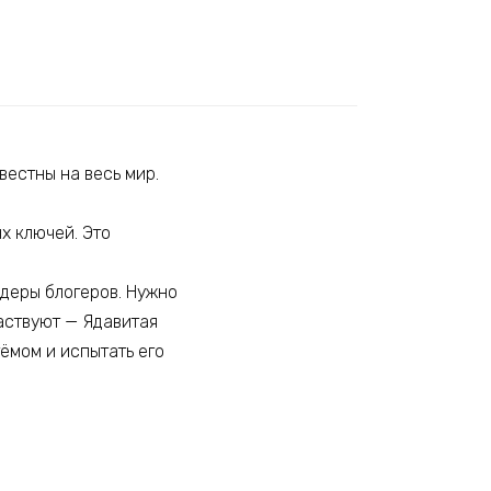
вестны на весь мир.
х ключей. Это
идеры блогеров. Нужно
частвуют — Ядавитая
ёмом и испытать его