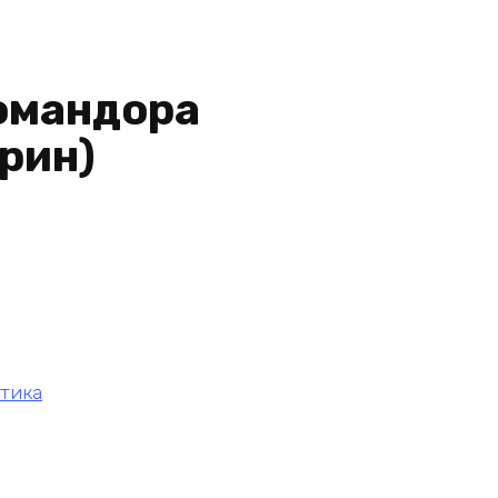
омандора
рин)
тика