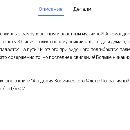
Описание
Детали
ою жизнь с самоуверенным и властным мужчиной! А командор
 планеты Юнисия. Только почему всякий раз, когда я думаю, ч
падается на пути? И отчего при виде него подгибаются паль
 это совершенно точно последнее свидание! Больше никаких
шх-ана в книге "Академия Космического Флота: Пограничный
om/shrt/VxC7