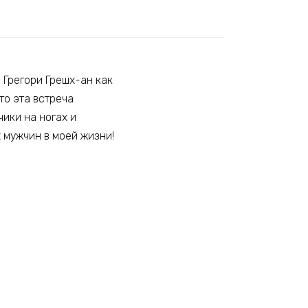
 Грегори Грешх-ан как
то эта встреча
чики на ногах и
 мужчин в моей жизни!