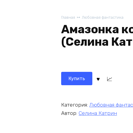
Главная
Любовная фантастика
Амазонка к
(Селина Кат
Купить
Категория:
Любовная фантас
Автор:
Селина Катрин