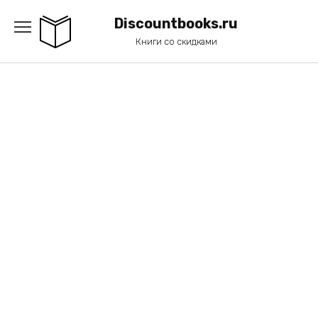
Перейти
к
Discountbooks.ru
содержанию
Книги со скидками