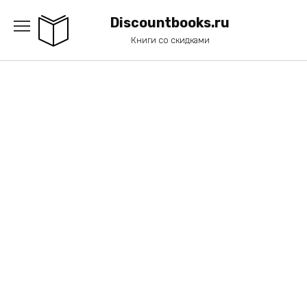
Перейти
к
Discountbooks.ru
содержанию
Книги со скидками