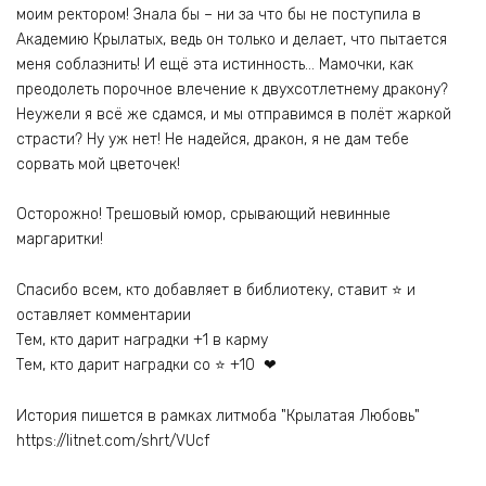
моим ректором! Знала бы – ни за что бы не поступила в
Академию Крылатых, ведь он только и делает, что пытается
меня соблазнить! И ещё эта истинность… Мамочки, как
преодолеть порочное влечение к двухсотлетнему дракону?
Неужели я всё же сдамся, и мы отправимся в полёт жаркой
страсти? Ну уж нет! Не надейся, дракон, я не дам тебе
сорвать мой цветочек!
Осторожно! Трешовый юмор, срывающий невинные
маргаритки!
Спасибо всем, кто добавляет в библиотеку, ставит ⭐ и
оставляет комментарии
Тем, кто дарит наградки +1 в карму
Тем, кто дарит наградки со ⭐ +10 ❤
История пишется в рамках литмоба "Крылатая Любовь"
https://litnet.com/shrt/VUcf