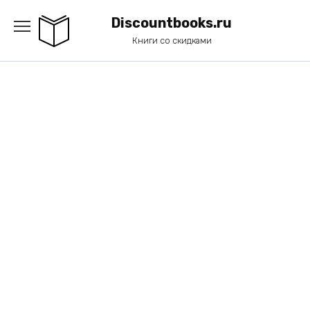
Перейти
к
Discountbooks.ru
содержанию
Книги со скидками